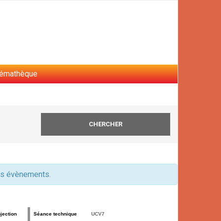
némathèque
des évènements.
jection
Séance technique
UCV7