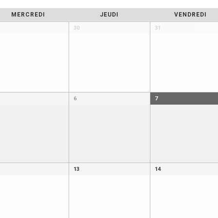
MERCREDI
JEUDI
VENDREDI
30
31
6
7
13
14